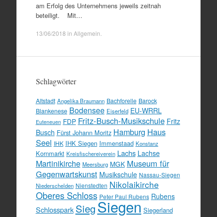
am Erfolg des Unternehmens jeweils zeitnah
beteiligt. Mit…
13/06/2018
in
Allgemein
.
Schlagwörter
Altstadt
Bachforelle
Barock
Angelika Braumann
Bodensee
EU-WRRL
Blankenese
Eiserfeld
Fritz-Busch-Musikschule
FDP
Fritz
Euteneuen
Hamburg
Haus
Busch
Fürst Johann Moritz
Seel
IHK Siegen
Immenstaad
IHK
Konstanz
Lachs
Lachse
Kornmarkt
Kreisfischereiverein
Martinikirche
Museum für
MGK
Meersburg
Gegenwartskunst
Musikschule
Nassau-Siegen
Nikolaikirche
Nienstedten
Niederschelden
Oberes Schloss
Rubens
Peter Paul Rubens
Siegen
Sieg
Schlosspark
Siegerland