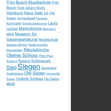
Fritz-Busch-Musikschule
Fritz
Busch
Fürst Johann Moritz
Hamburg
Haus Seel
IHK
IHK
Siegen
Immenstaad
Konstanz
Lachs
Kornmarkt
Kreisfischereiverein
Martinikirche
Lachse
Meersburg
Museum für
MGK
Gegenwartskunst
Musikschule
Nassau-Siegen
Niederschelden
Nikolaikirche
Nienstedten
Oberes Schloss
Peter Paul
Schlosspark
Rubens
Rubens
Siegen
Sieg
Siegerland
UNI Siegen
Stadtjubiläum
Universität
Unteres Schloss
Ute Debus
Siegen
Weiß