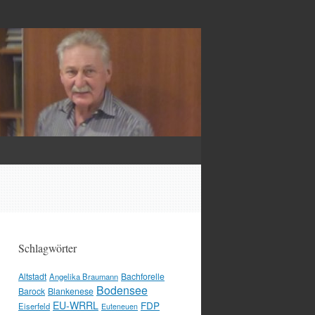
Schlagwörter
Altstadt
Bachforelle
Angelika Braumann
Bodensee
Barock
Blankenese
EU-WRRL
FDP
Eiserfeld
Euteneuen