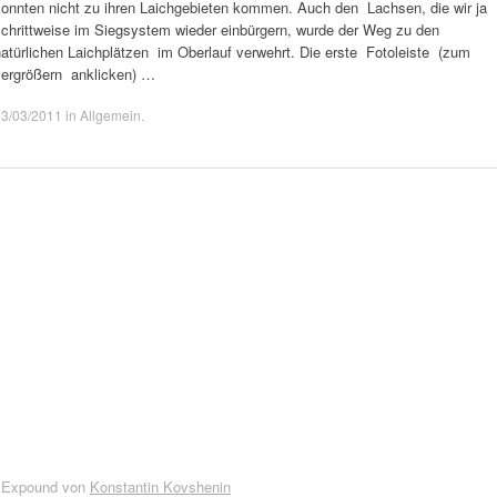
konnten nicht zu ihren Laichgebieten kommen. Auch den Lachsen, die wir ja
schrittweise im Siegsystem wieder einbürgern, wurde der Weg zu den
natürlichen Laichplätzen im Oberlauf verwehrt. Die erste Fotoleiste (zum
vergrößern anklicken) …
03/03/2011
in
Allgemein
.
 Expound von
Konstantin Kovshenin