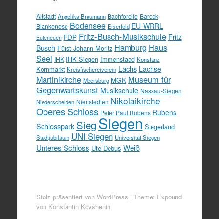
Altstadt
Bachforelle
Barock
Angelika Braumann
Bodensee
EU-WRRL
Blankenese
Eiserfeld
Fritz-Busch-Musikschule
FDP
Fritz
Euteneuen
Hamburg
Haus
Busch
Fürst Johann Moritz
Seel
IHK Siegen
Immenstaad
IHK
Konstanz
Lachs
Lachse
Kornmarkt
Kreisfischereiverein
Martinikirche
Museum für
MGK
Meersburg
Gegenwartskunst
Musikschule
Nassau-Siegen
Nikolaikirche
Nienstedten
Niederschelden
Oberes Schloss
Rubens
Peter Paul Rubens
Siegen
Sieg
Schlosspark
Siegerland
UNI Siegen
Stadtjubiläum
Universität Siegen
Unteres Schloss
Weiß
Ute Debus
Stolz präsentiert von WordPress
|
Theme: Expound
von
Konstantin Kovshenin