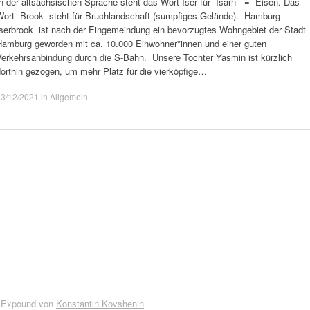
In der altsächsischen Sprache steht das Wort Iser für Isarn = Eisen. Das
Wort Brook steht für Bruchlandschaft (sumpfiges Gelände). Hamburg-
Iserbrook ist nach der Eingemeindung ein bevorzugtes Wohngebiet der Stadt
Hamburg geworden mit ca. 10.000 Einwohner*innen und einer guten
Verkehrsanbindung durch die S-Bahn. Unsere Tochter Yasmin ist kürzlich
orthin gezogen, um mehr Platz für die vierköpfige…
13/12/2021
in
Allgemein
.
 Expound von
Konstantin Kovshenin