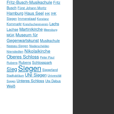
Fritz-Busch-Musikschule
Fritz
Busch
Fürst Johann Moritz
Hamburg
Haus Seel
IHK
IHK
Siegen
Immenstaad
Konstanz
Lachs
Kornmarkt
Kreisfischereiverein
Martinikirche
Lachse
Meersburg
Museum für
MGK
Gegenwartskunst
Musikschule
Nassau-Siegen
Niederschelden
Nikolaikirche
Nienstedten
Oberes Schloss
Peter Paul
Schlosspark
Rubens
Rubens
Siegen
Sieg
Siegerland
UNI Siegen
Stadtjubiläum
Universität
Unteres Schloss
Ute Debus
Siegen
Weiß