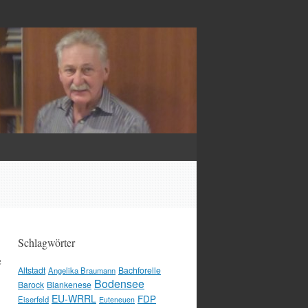
Schlagwörter
e
Altstadt
Bachforelle
Angelika Braumann
Bodensee
Barock
Blankenese
EU-WRRL
FDP
Eiserfeld
Euteneuen