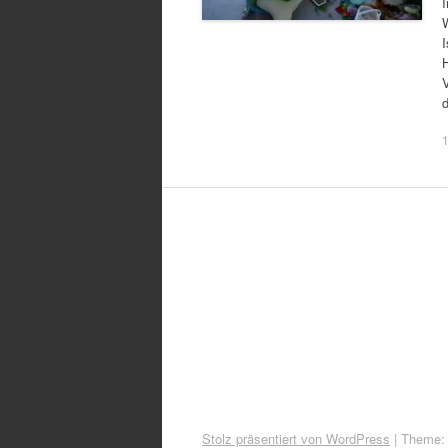
d
Stolz präsentiert von WordPress
|
Theme: