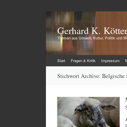
Gerhard K. Kötte
Themen aus Umwelt, Kultur, Politik und Wi
Zum
Start
Fragen & Kritik
Impressum
Inhalt
springen
Stichwort Archive:
Belgische 
S