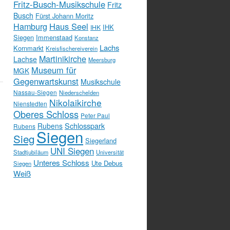
Fritz-Busch-Musikschule
Fritz
z
Busch
Fürst Johann Moritz
Hamburg
Haus Seel
IHK
IHK
Siegen
Immenstaad
Konstanz
Lachs
Kornmarkt
Kreisfischereiverein
Martinikirche
Lachse
Meersburg
Museum für
MGK
Gegenwartskunst
Musikschule
Nassau-Siegen
Niederschelden
Nikolaikirche
Nienstedten
Oberes Schloss
Peter Paul
Schlosspark
Rubens
Rubens
Siegen
Sieg
Siegerland
UNI Siegen
Stadtjubiläum
Universität
Unteres Schloss
Ute Debus
Siegen
Weiß