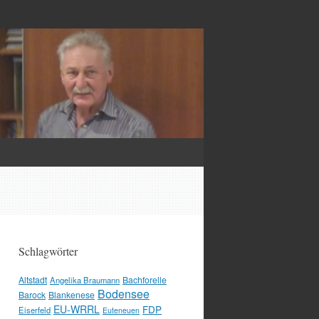
Schlagwörter
Altstadt
Bachforelle
Angelika Braumann
Bodensee
Barock
Blankenese
EU-WRRL
FDP
Eiserfeld
Euteneuen