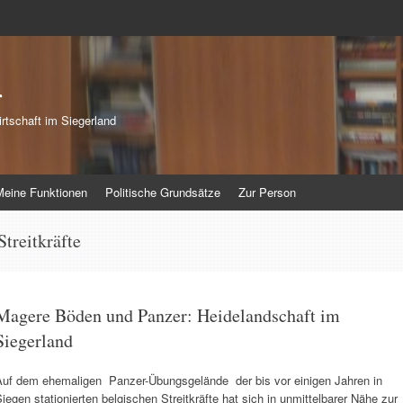
r
rtschaft im Siegerland
Meine Funktionen
Politische Grundsätze
Zur Person
Streitkräfte
Magere Böden und Panzer: Heidelandschaft im
Siegerland
Auf dem ehemaligen Panzer-Übungsgelände der bis vor einigen Jahren in
iegen stationierten belgischen Streitkräfte hat sich in unmittelbarer Nähe zur