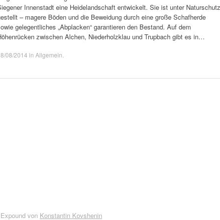
iegener Innenstadt eine Heidelandschaft entwickelt. Sie ist unter Naturschut
gestellt – magere Böden und die Beweidung durch eine große Schafherde
sowie gelegentliches „Abplacken“ garantieren den Bestand. Auf dem
Höhenrücken zwischen Alchen, Niederholzklau und Trupbach gibt es in…
28/08/2014
in
Allgemein
.
 Expound von
Konstantin Kovshenin