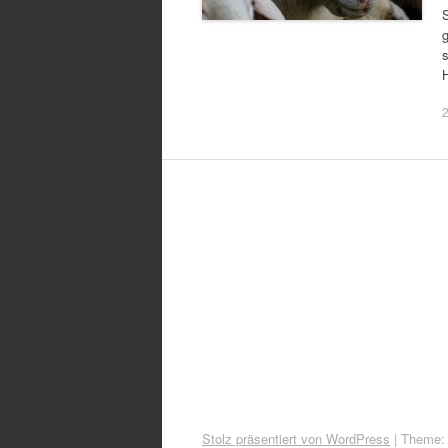
S
Stolz präsentiert von WordPress
|
Theme: